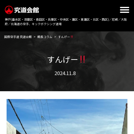
神戸(垂水区・須磨区・長田区・兵庫区・中央区・灘区・東灘区・北区・西区)／尼崎／大阪
府／北海道の空手、キックボクシング道場
国際空手道 究道会館
>
館長コラム
>
すんげー
すんげー
2024.11.8