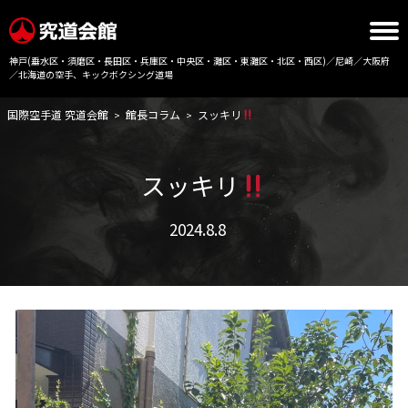
神戸(垂水区・須磨区・長田区・兵庫区・中央区・灘区・東灘区・北区・西区)／尼崎／大阪府
／北海道の空手、キックボクシング道場
国際空手道 究道会館
館長コラム
スッキリ
>
>
スッキリ
2024.8.8