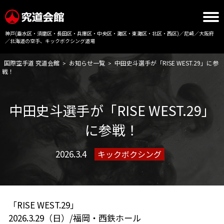
神戸(垂水区・須磨区・長田区・兵庫区・中央区・灘区・東灘区・北区・西区)／尼崎／大阪府
／北海道の空手、キックボクシング道場
国際空手道 究道会館
お知らせ一覧
中田史斗選手が「RISE WEST.29」に参
>
>
戦！
中田史斗選手が「RISE WEST.29」
に参戦！
2026.3.4
キックボクシング
「RISE WEST.29」
2026.3.29（日）/福岡・西鉄ホール