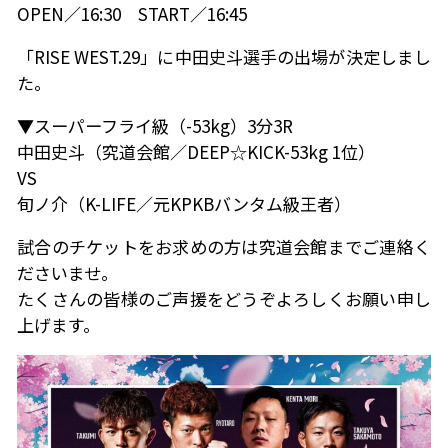
OPEN／16:30 START／16:45
「RISE WEST.29」に中田史斗選手の出場が決定しまし
た。
▼スーパーフライ級（-53kg）3分3R
中田史斗（究道会館／DEEP☆KICK-53kg 1位）
VS
旬ノ介（K-LIFE／元KPKBバンタム級王者）
試合のチケットをお求めの方は究道会館までご連絡く
ださいませ。
たくさんの皆様のご声援をどうぞよろしくお願い申し
上げます。