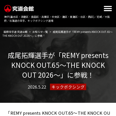
神戸(垂水区・須磨区・長田区・兵庫区・中央区・灘区・東灘区・北区・西区)／尼崎／大阪
府／北海道の空手、キックボクシング道場
国際空手道 究道会館
>
お知らせ一覧
>
成尾拓輝選手が「REMY presents KNOCK OUT.65～
THE KNOCK OUT 2026～」に参戦！
成尾拓輝選手が「REMY presents
KNOCK OUT.65～THE KNOCK
OUT 2026～」に参戦！
2026.5.22
キックボクシング
「REMY presents KNOCK OUT.65～THE KNOCK OU