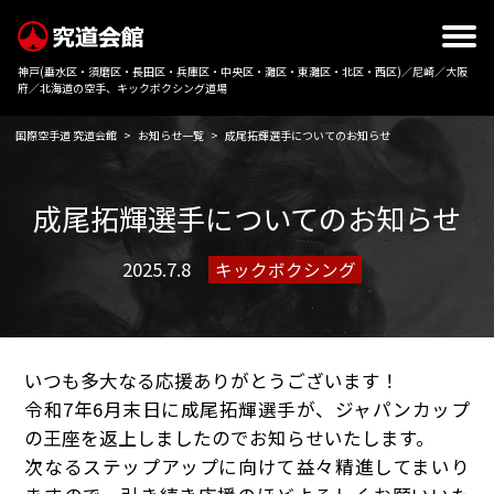
神戸(垂水区・須磨区・長田区・兵庫区・中央区・灘区・東灘区・北区・西区)／尼崎／大阪
府／北海道の空手、キックボクシング道場
国際空手道 究道会館
>
お知らせ一覧
>
成尾拓輝選手についてのお知らせ
成尾拓輝選手についてのお知らせ
2025.7.8
キックボクシング
いつも多大なる応援ありがとうございます！
令和7年6月末日に成尾拓輝選手が、ジャパンカップ
の王座を返上しましたのでお知らせいたします。
次なるステップアップに向けて益々精進してまいり