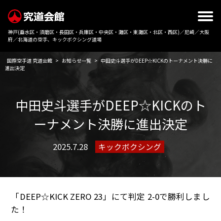
神戸(垂水区・須磨区・長田区・兵庫区・中央区・灘区・東灘区・北区・西区)／尼崎／大阪
府／北海道の空手、キックボクシング道場
国際空手道 究道会館
>
お知らせ一覧
>
中田史斗選手がDEEP☆KICKのトーナメント決勝に
進出決定
中田史斗選手がDEEP☆KICKのト
ーナメント決勝に進出決定
2025.7.28
キックボクシング
「DEEP☆KICK ZERO 23」にて判定 2-0で勝利しまし
た！