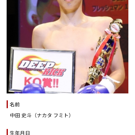
名前
中田 史斗（ナカタ フミト）
生年月日