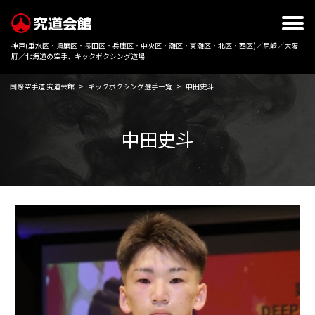
神戸(垂水区・須磨区・長田区・兵庫区・中央区・灘区・東灘区・北区・西区)／尼崎／大阪
府／北海道の空手、キックボクシング道場
国際空手道 究道会館
>
キックボクシング選手一覧
>
中田史斗
中田史斗