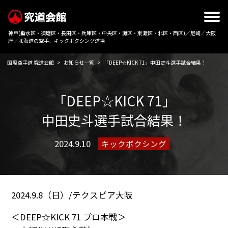
神戸(垂水区・須磨区・長田区・兵庫区・中央区・灘区・東灘区・北区・西区)／尼崎／大阪
府／北海道の空手、キックボクシング道場
国際空手道 究道会館
>
お知らせ一覧
>
「DEEP☆KICK 71」中田史斗選手試合結果！
「DEEP☆KICK 71」
中田史斗選手試合結果！
2024.9.10
キックボクシング
2024.9.8（日）/テクスピア大阪
＜DEEP☆KICK 71 プロ本戦＞