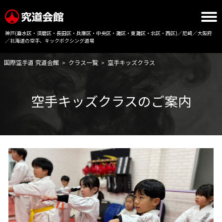
神戸(垂水区・須磨区・長田区・兵庫区・中央区・灘区・東灘区・北区・西区)／尼崎／大阪府
／北海道の空手、キックボクシング道場
国際空手道 究道会館
クラス一覧
空手キッズクラス
>
>
空手キッズクラスのご案内