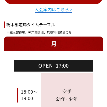
入会案内はこちら >
総本部道場タイムテーブル
※総本部道場、神戸東道場、尼崎竹谷道場のみ