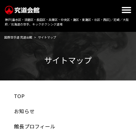
神戸(垂水区・須磨区・長田区・兵庫区・中央区・灘区・東灘区・北区・西区)／尼崎／大阪
府／北海道の空手、キックボクシング道場
国際空手道 究道会館
>
サイトマップ
サイトマップ
TOP
お知らせ
館長プロフィール