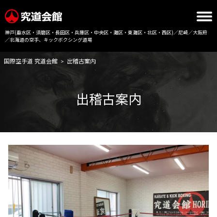
神戸(垂水区・須磨区・長田区・兵庫区・中央区・灘区・東灘区・北区・西区)／尼崎／大阪府
／北海道の空手、キックボクシング道場
国際空手道 究道会館
出稽古案内
>
出稽古案内