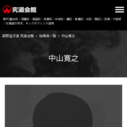
神戸(垂水区・須磨区・長田区・兵庫区・中央区・灘区・東灘区・北区・西区)／尼崎／大阪府
／北海道の空手、キックボクシング道場
国際空手道 究道会館
指導員一覧
中山寛之
>
>
中山寛之