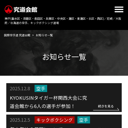
神戸(垂水区・須磨区・長田区・兵庫区・中央区・灘区・東灘区・北区・西区)／尼崎／大阪
府／北海道の空手、キックボクシング道場
国際空手道 究道会館
>
お知らせ一覧
お知らせ一覧
2025.12.8
空手
KYOKUSINタイガー杯関西大会に究
道会館から6人の選手が参加！
続きを見る
2025.12.5
キックボクシング
空手