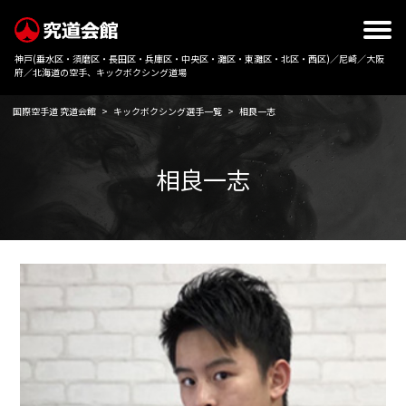
神戸(垂水区・須磨区・長田区・兵庫区・中央区・灘区・東灘区・北区・西区)／尼崎／大阪
府／北海道の空手、キックボクシング道場
国際空手道 究道会館
>
キックボクシング選手一覧
>
相良一志
相良一志