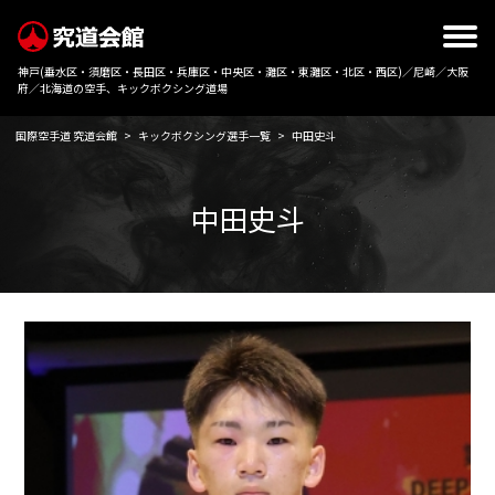
神戸(垂水区・須磨区・長田区・兵庫区・中央区・灘区・東灘区・北区・西区)／尼崎／大阪
府／北海道の空手、キックボクシング道場
国際空手道 究道会館
>
キックボクシング選手一覧
>
中田史斗
中田史斗