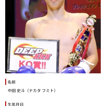
名前
中田 史斗（ナカタ フミト）
生年月日