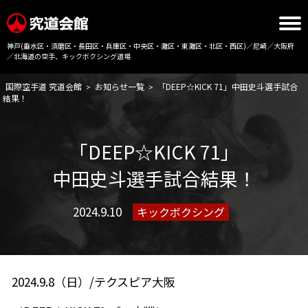
神戸(垂水区・須磨区・長田区・兵庫区・中央区・灘区・東灘区・北区・西区)／尼崎／大阪府
／北海道の空手、キックボクシング道場
国際空手道 究道会館
お知らせ一覧
「DEEP☆KICK 71」中田史斗選手試合
>
>
結果！
「DEEP☆KICK 71」
中田史斗選手試合結果！
2024.9.10
キックボクシング
2024.9.8（日）/テクスピア大阪